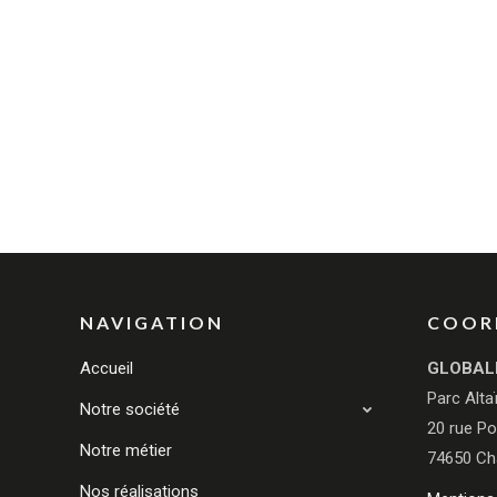
NAVIGATION
COOR
Accueil
GLOBAL
Parc Alta
Notre société
20 rue Po
Notre métier
74650 Ch
Nos réalisations