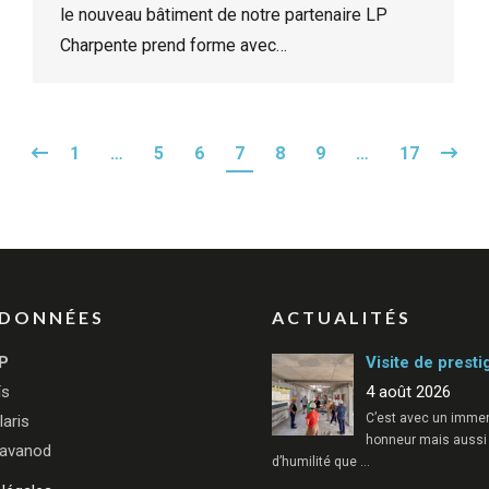
le nouveau bâtiment de notre partenaire LP
Charpente prend forme avec…
1
…
5
6
7
8
9
…
17
DONNÉES
ACTUALITÉS
P
Visite de presti
ïs
4 août 2026
C’est avec un imme
laris
honneur mais aussi
avanod
d’humilité que
…