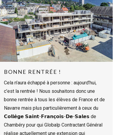
BONNE RENTRÉE !
Cela n’aura échappé à personne : aujourd’hui,
c’est la rentrée ! Nous souhaitons donc une
bonne rentrée à tous les élèves de France et de
Navarre mais plus particulièrement à ceux du
𝗖𝗼𝗹𝗹𝗲̀𝗴𝗲 𝗦𝗮𝗶𝗻𝘁-𝗙𝗿𝗮𝗻𝗰̧𝗼𝗶𝘀-𝗗𝗲-𝗦𝗮𝗹𝗲𝘀 de
Chambéry pour qui Globalp Contractant Général
réalise actuellement une extension qui