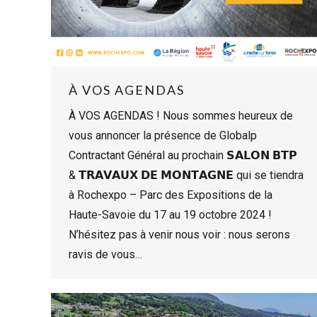
À VOS AGENDAS
À VOS AGENDAS ! Nous sommes heureux de
vous annoncer la présence de Globalp
Contractant Général au prochain 𝗦𝗔𝗟𝗢𝗡 𝗕𝗧𝗣
& 𝗧𝗥𝗔𝗩𝗔𝗨𝗫 𝗗𝗘 𝗠𝗢𝗡𝗧𝗔𝗚𝗡𝗘 qui se tiendra
à Rochexpo – Parc des Expositions de la
Haute-Savoie du 17 au 19 octobre 2024 !
N’hésitez pas à venir nous voir : nous serons
ravis de vous…