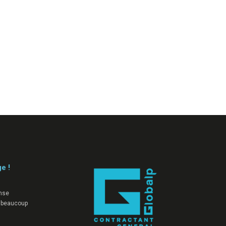
ge !
nse
 beaucoup