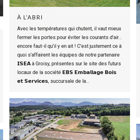
À L’ABRI
Avec les températures qui chutent, il vaut mieux
fermer les portes pour éviter les courants d’air…
encore faut-il qu’il y en ait ! C’est justement ce à
quoi s’affairent les équipes de notre partenaire
𝗜𝗦𝗘𝗔 à Groisy, présentes sur le site des futurs
locaux de la société 𝗘𝗕𝗦 𝗘𝗺𝗯𝗮𝗹𝗹𝗮𝗴𝗲 𝗕𝗼𝗶𝘀
𝗲𝘁 𝗦𝗲𝗿𝘃𝗶𝗰𝗲𝘀, succursale de la…