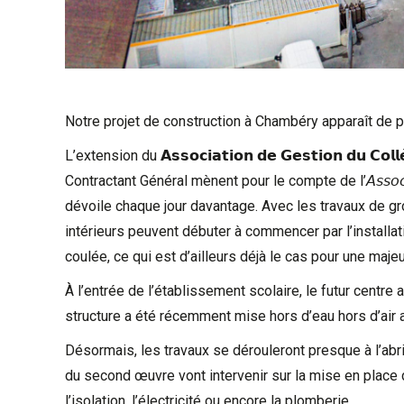
Notre projet de construction à Chambéry apparaît de p
L’extension du 𝗔𝘀𝘀𝗼𝗰𝗶𝗮𝘁𝗶𝗼𝗻 𝗱𝗲 𝗚𝗲𝘀𝘁𝗶𝗼𝗻 𝗱𝘂 𝗖𝗼𝗹
Contractant Général mènent pour le compte de l’𝘈𝘴𝘴𝘰𝘤𝘪𝘢𝘵𝘪𝘰𝘯 𝘥
dévoile chaque jour davantage. Avec les travaux de g
intérieurs peuvent débuter à commencer par l’installat
coulée, ce qui est d’ailleurs déjà le cas pour une maje
À l’entrée de l’établissement scolaire, le futur centr
structure a été récemment mise hors d’eau hors d’air
Désormais, les travaux se dérouleront presque à l’abr
du second œuvre vont intervenir sur la mise en plac
l’isolation, l’électricité ou encore la plomberie.