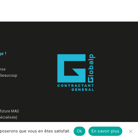
ge !
nse
 beaucoup
!
a future MAS
écialisée)
pposerons que vous en êtes satisfait.
Ok
En savoir plus