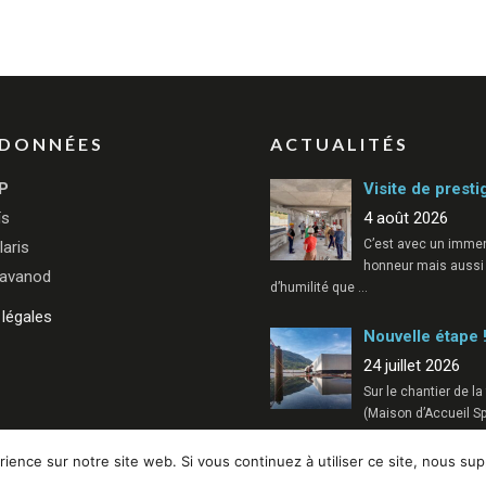
DONNÉES
ACTUALITÉS
P
Visite de presti
ïs
4 août 2026
C’est avec un imme
laris
honneur mais aussi
avanod
d’humilité que
…
légales
Nouvelle étape 
24 juillet 2026
Sur le chantier de l
(Maison d’Accueil Sp
…
rience sur notre site web. Si vous continuez à utiliser ce site, nous su