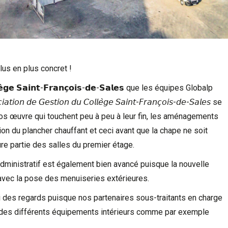
lus en plus concret !
𝗹𝗲̀𝗴𝗲 𝗦𝗮𝗶𝗻𝘁-𝗙𝗿𝗮𝗻𝗰̧𝗼𝗶𝘀-𝗱𝗲-𝗦𝗮𝗹𝗲𝘀 que les équipes Globalp
 𝘎𝘦𝘴𝘵𝘪𝘰𝘯 𝘥𝘶 𝘊𝘰𝘭𝘭𝘦̀𝘨𝘦 𝘚𝘢𝘪𝘯𝘵-𝘍𝘳𝘢𝘯𝘤̧𝘰𝘪𝘴-𝘥𝘦-𝘚𝘢𝘭𝘦𝘴 se
ros œuvre qui touchent peu à peu à leur fin, les aménagements
ion du plancher chauffant et ceci avant que la chape ne soit
ure partie des salles du premier étage.
e administratif est également bien avancé puisque la nouvelle
 avec la pose des menuiseries extérieures.
i des regards puisque nos partenaires sous-traitants en charge
e des différents équipements intérieurs comme par exemple