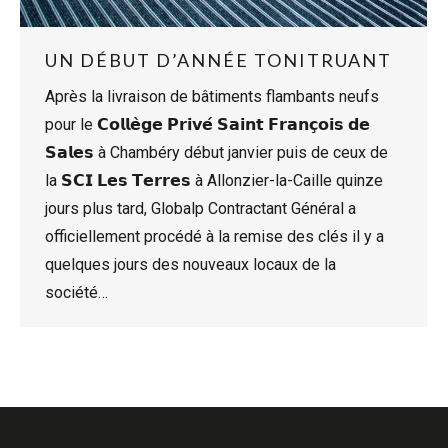
UN DÉBUT D’ANNÉE TONITRUANT
Après la livraison de bâtiments flambants neufs
pour le 𝗖𝗼𝗹𝗹𝗲̀𝗴𝗲 𝗣𝗿𝗶𝘃𝗲́ 𝗦𝗮𝗶𝗻𝘁 𝗙𝗿𝗮𝗻𝗰̧𝗼𝗶𝘀 𝗱𝗲
𝗦𝗮𝗹𝗲𝘀 à Chambéry début janvier puis de ceux de
la 𝗦𝗖𝗜 𝗟𝗲𝘀 𝗧𝗲𝗿𝗿𝗲𝘀 à Allonzier-la-Caille quinze
jours plus tard, Globalp Contractant Général a
officiellement procédé à la remise des clés il y a
quelques jours des nouveaux locaux de la
société…