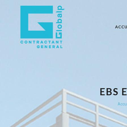
ACCU
EBS 
Vous 
Accue