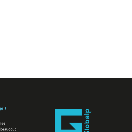
ge !
nse
 beaucoup