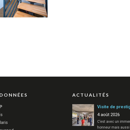
DONNÉES
ACTUALITÉS
P
Visite de presti
ïs
4 août 2026
C’est avec un imme
laris
honneur mais aussi