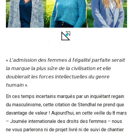
« 𝘓’𝘢𝘥𝘮𝘪𝘴𝘴𝘪𝘰𝘯 𝘥𝘦𝘴 𝘧𝘦𝘮𝘮𝘦𝘴 𝘢̀ 𝘭’𝘦́𝘨𝘢𝘭𝘪𝘵𝘦́ 𝘱𝘢𝘳𝘧𝘢𝘪𝘵𝘦 𝘴𝘦𝘳𝘢𝘪𝘵
𝘭𝘢 𝘮𝘢𝘳𝘲𝘶𝘦 𝘭𝘢 𝘱𝘭𝘶𝘴 𝘴𝘶̂𝘳𝘦 𝘥𝘦 𝘭𝘢 𝘤𝘪𝘷𝘪𝘭𝘪𝘴𝘢𝘵𝘪𝘰𝘯 𝘦𝘵 𝘦𝘭𝘭𝘦
𝘥𝘰𝘶𝘣𝘭𝘦𝘳𝘢𝘪𝘵 𝘭𝘦𝘴 𝘧𝘰𝘳𝘤𝘦𝘴 𝘪𝘯𝘵𝘦𝘭𝘭𝘦𝘤𝘵𝘶𝘦𝘭𝘭𝘦𝘴 𝘥𝘶 𝘨𝘦𝘯𝘳𝘦
𝘩𝘶𝘮𝘢𝘪𝘯 ».
En ces temps incertains marqués par un inquiétant regain
du masculinisme, cette citation de Stendhal ne prend que
davantage de valeur ! Aujourd’hui, en cette veille du 8 mars
–
Journée internationale des droits des femmes
– nous
ne vous parlerons ni de projet livré ni de suivi de chantier