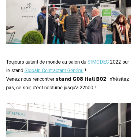
Toujours autant de monde au salon du
SIMODEC
2022 sur
le stand
Globalp Contractant Général
!
Venez nous rencontrer 𝘀𝘁𝗮𝗻𝗱 𝗚𝟬𝟴 𝗛𝗮𝗹𝗹 𝗕𝟬𝟮 : n’hésitez
pas, ce soir, c’est nocturne jusqu’à 22h00 !