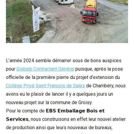
L’année 2024 semble démarrer sous de bons auspices
pour
Globalp Contractant Général
puisque, après la pose
officielle de la première pierre du projet d’extension du
Collège Privé Saint François de Sales
de Chambéry, nous
avons eu le plaisir de lancer il y a quelques jours un
nouveau projet sur la commune de Groisy.
Pour le compte de 𝗘𝗕𝗦 𝗘𝗺𝗯𝗮𝗹𝗹𝗮𝗴𝗲 𝗕𝗼𝗶𝘀 𝗲𝘁
𝗦𝗲𝗿𝘃𝗶𝗰𝗲𝘀, nous construisons en effet leur nouvel atelier
de production ainsi que leurs nouveaux de bureaux,