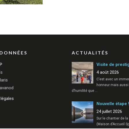
DONNÉES
ACTUALITÉS
P
Visite de presti
ïs
4 août 2026
C’est avec un imme
laris
honneur mais aussi
avanod
d’humilité que
…
légales
Nouvelle étape 
24 juillet 2026
Sur le chantier de l
(Maison d’Accueil Sp