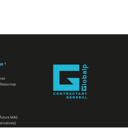
ge !
nse
 beaucoup
!
a future MAS
écialisée)