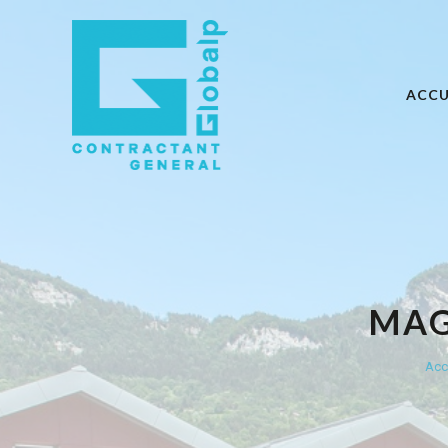
ACCU
MAG
Acc