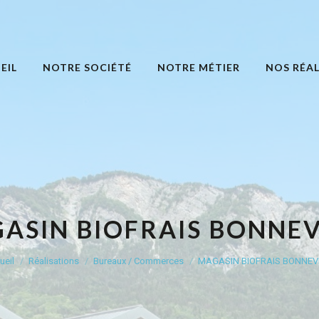
EIL
NOTRE SOCIÉTÉ
NOTRE MÉTIER
NOS RÉAL
ASIN BIOFRAIS BONNEV
Vous êtes ici :
ueil
Réalisations
Bureaux / Commerces
MAGASIN BIOFRAIS BONNEV