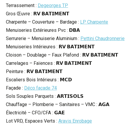
Terrassement :
Degeorges TP
Gros Œuvre : 𝗥𝗩 𝗕𝗔𝗧𝗜𝗠𝗘𝗡𝗧
Charpente – Couverture – Bardage :
LP Charpente
Menuiseries Extérieures Pvc : 𝗗𝗕𝗔
Serrurerie – Menuiserie Aluminium :
Pettini Chaudronnerie
Menuiseries Intérieures : 𝗥𝗩 𝗕𝗔𝗧𝗜𝗠𝗘𝗡𝗧
Cloison – Doublage – Faux Plafond : 𝗥𝗩 𝗕𝗔𝗧𝗜𝗠𝗘𝗡𝗧
Carrelages – Faïences : 𝗥𝗩 𝗕𝗔𝗧𝗜𝗠𝗘𝗡𝗧
Peinture : 𝗥𝗩 𝗕𝗔𝗧𝗜𝗠𝗘𝗡𝗧
Escaliers Bois Intérieurs : 𝗠𝗖𝗗
Façade :
Déco façade 74
Sols Souples Parquets : 𝗔𝗥𝗧𝗜𝗦𝗢𝗟𝗦
Chauffage – Plomberie – Sanitaires – VMC : 𝗔𝗚𝗔
Électricité – CFO/CFA : 𝗚𝗔𝗘
Lot VRD, Espaces Verts :
Aravis Enrobage