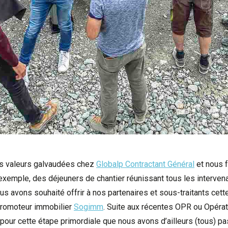
des valeurs galvaudées chez
Globalp Contractant Général
et nous f
 exemple, des déjeuners de chantier réunissant tous les intervena
s avons souhaité offrir à nos partenaires et sous-traitants cett
u promoteur immobilier
Sogimm
. Suite aux récentes OPR ou Opérat
 pour cette étape primordiale que nous avons d’ailleurs (tous) p