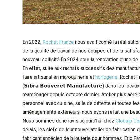
En 2022,
Rochet France
nous avait confié la réalisat
de la qualité de travail de nos équipes et de la satisfa
nouveau sollicité fin 2024 pour la rénovation d’une de
En effet, suite aux rachats successifs des manufactures 
faire artisanal en maroquinerie et
horlogerie,
Rochet F
(𝗦𝗶𝗯𝗿𝗮 𝗕𝗼𝘂𝘃𝗲𝗿𝗲𝘁 𝗠𝗮𝗻𝘂𝗳𝗮𝗰𝘁𝘂𝗿𝗲) dans les 
réaménager depuis octobre dernier. Atelier plus aéré 
personnel avec cuisine, salle de détente et toutes 
aménagements extérieurs, nous avons refait une beaut
Nous sommes donc ravis aujourd’hui chez
Globalp Co
délais, les clefs de leur nouvel atelier de fabricatio
fabricant annécien de bijouterie pour hommes. Eric Faram