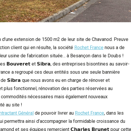
ion d’une extension de 1500 m2 de leur site de Chavanod. Preuve
ction client qui en résulte, la société
Rochet France
nous a de
 leur usine de fabrication située… à Besançon dans le Doubs !
𝗼𝘂𝘃𝗲𝗿𝗲𝘁 et 𝗦𝗶𝗯𝗿𝗮, des entreprises bisontines au savoir-
rance a regroupé ces deux entités sous une seule bannière
locaux de 𝗦𝗶𝗯𝗿𝗮 que nous avons eu en charge de rénover et
et plus fonctionnel, rénovation des parties réservées au
les commodités nécessaires mais également nouveaux
é au site !
ntractant Général
de pouvoir livrer au
Rochet France
, dans les
n qui permettra ainsi d’accompagner la formidable croissance du
ond et ses équipes remercient 𝗖𝗵𝗮𝗿𝗹𝗲𝘀 𝗕𝗿𝘂𝗻𝗲𝘁 pour cett