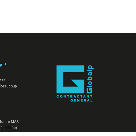
ge !
nse
 beaucoup
!
a future MAS
écialisée)