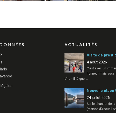
DONNÉES
ACTUALITÉS
P
Visite de presti
ïs
4 août 2026
C’est avec un imme
laris
honneur mais aussi
avanod
d’humilité que
…
légales
Nouvelle étape 
24 juillet 2026
Sur le chantier de l
(Maison d’Accueil Sp
…