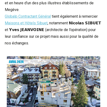
et en heure d’un des plus illustres établissements de
Megève.
Globalp Contractant Général
tient également à remercier
Maisons et Hôtels Sibuet
, notamment 𝗡𝗶𝗰𝗼𝗹𝗮𝘀 𝗦𝗜𝗕𝗨𝗘𝗧
et 𝗬𝘃𝗲𝘀 𝗝𝗘𝗔𝗡𝗩𝗢𝗜𝗡𝗘 (architecte de l’opération) pour
leur confiance sur ce projet mais aussi pour la qualité de
nos échanges.