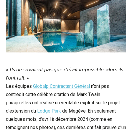
« 𝘐𝘭𝘴 𝘯𝘦 𝘴𝘢𝘷𝘢𝘪𝘦𝘯𝘵 𝘱𝘢𝘴 𝘲𝘶𝘦 𝘤’𝘦́𝘵𝘢𝘪𝘵 𝘪𝘮𝘱𝘰𝘴𝘴𝘪𝘣𝘭𝘦, 𝘢𝘭𝘰𝘳𝘴 𝘪𝘭𝘴
𝘭’𝘰𝘯𝘵 𝘧𝘢𝘪𝘵. »
Les équipes
Globalp Contractant Général
n’ont pas
contredit cette célèbre citation de Mark Twain
puisqu’elles ont réalisé un véritable exploit sur le projet
d’extension du
Lodge Park
de Megève. En seulement
quelques mois, d’avril à décembre 2024 (comme en
témoignent nos photos), ces dernières ont fait preuve d’un