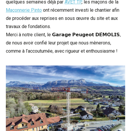
quelques semaines déjà par
AVET TP
, les maçons de la
Maçonnerie Pinto
ont récemment investi le chantier afin
de procéder aux reprises en sous œuvre du site et aux
travaux de fondations.
Merci à notre client, le 𝗚𝗮𝗿𝗮𝗴𝗲 𝗣𝗲𝘂𝗴𝗲𝗼𝘁 𝗗𝗘́𝗠𝗢𝗟𝗜𝗦,
de nous avoir confié leur projet que nous mènerons,
comme à l’accoutumée, avec rigueur et enthousiasme !