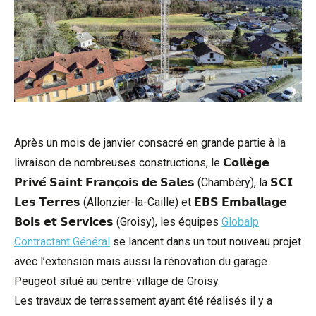
Après un mois de janvier consacré en grande partie à la
livraison de nombreuses constructions, le 𝗖𝗼𝗹𝗹𝗲̀𝗴𝗲
𝗣𝗿𝗶𝘃𝗲́ 𝗦𝗮𝗶𝗻𝘁 𝗙𝗿𝗮𝗻𝗰̧𝗼𝗶𝘀 𝗱𝗲 𝗦𝗮𝗹𝗲𝘀 (Chambéry), la 𝗦𝗖𝗜
𝗟𝗲𝘀 𝗧𝗲𝗿𝗿𝗲𝘀 (Allonzier-la-Caille) et 𝗘𝗕𝗦 𝗘𝗺𝗯𝗮𝗹𝗹𝗮𝗴𝗲
𝗕𝗼𝗶𝘀 𝗲𝘁 𝗦𝗲𝗿𝘃𝗶𝗰𝗲𝘀 (Groisy), les équipes
Globalp
Contractant Général
se lancent dans un tout nouveau projet
avec l’extension mais aussi la rénovation du garage
Peugeot situé au centre-village de Groisy.
Les travaux de terrassement ayant été réalisés il y a