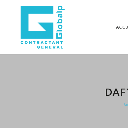
ACCU
DAF
Ac