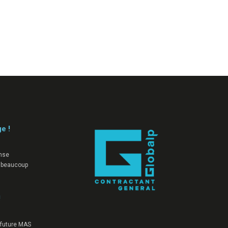
ge !
nse
 beaucoup
!
a future MAS