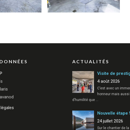
DONNÉES
ACTUALITÉS
P
Visite de presti
ïs
4 août 2026
C’est avec un imme
laris
honneur mais aussi
avanod
d’humilité que
…
légales
Nouvelle étape 
24 juillet 2026
Sur le chantier de l