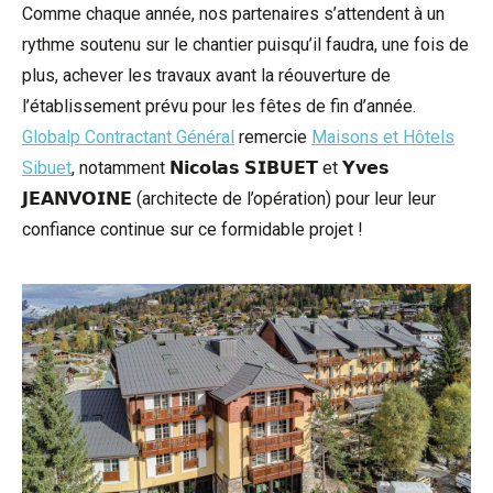
Comme chaque année, nos partenaires s’attendent à un
rythme soutenu sur le chantier puisqu’il faudra, une fois de
plus, achever les travaux avant la réouverture de
l’établissement prévu pour les fêtes de fin d’année.
Globalp Contractant Général
remercie
Maisons et Hôtels
Sibuet
, notamment 𝗡𝗶𝗰𝗼𝗹𝗮𝘀 𝗦𝗜𝗕𝗨𝗘𝗧 et 𝗬𝘃𝗲𝘀
𝗝𝗘𝗔𝗡𝗩𝗢𝗜𝗡𝗘 (architecte de l’opération) pour leur leur
confiance continue sur ce formidable projet !