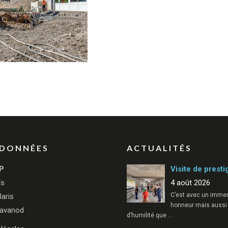
DONNÉES
ACTUALITÉS
P
Visite de presti
ïs
4 août 2026
C’est avec un imme
laris
honneur mais aussi
avanod
d’humilité que
…