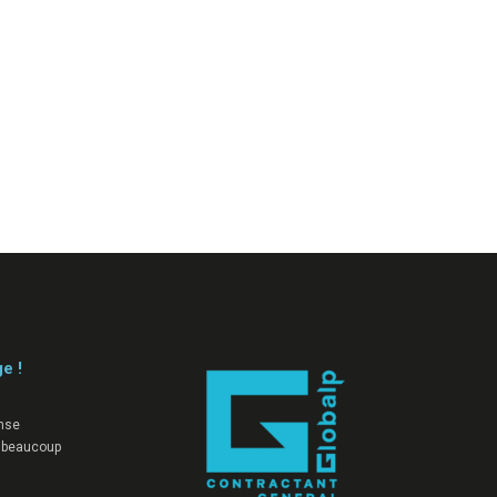
ge !
nse
 beaucoup