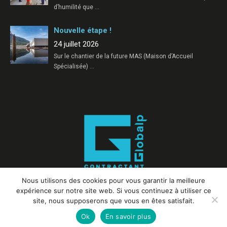
d’humilité que
…
Nouvelle étape !
24 juillet 2026
Sur le chantier de la future MAS (Maison d’Accueil
Spécialisée)
…
Nous utilisons des cookies pour vous garantir la meilleure
expérience sur notre site web. Si vous continuez à utiliser ce
site, nous supposerons que vous en êtes satisfait.
Ok
En savoir plus